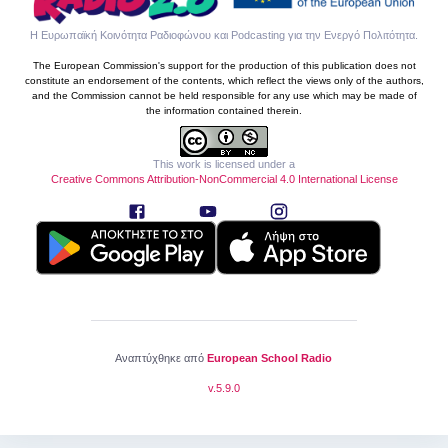
Η Ευρωπαϊκή Κοινότητα Ραδιοφώνου και Podcasting για την Ενεργό Πολιτότητα
.
The European Commission's support for the production of this publication does not
constitute an endorsement of the contents, which reflect the views only of the authors,
and the Commission cannot be held responsible for any use which may be made of
the information contained therein.
This work is licensed under a
Creative Commons Attribution-NonCommercial 4.0 International License
Αναπτύχθηκε από
European School Radio
v.
5.9.0