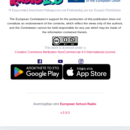
Η Ευρωπαϊκή Κοινότητα Ραδιοφώνου και Podcasting για την Ενεργό Πολιτότητα
.
The European Commission's support for the production of this publication does not
constitute an endorsement of the contents, which reflect the views only of the authors,
and the Commission cannot be held responsible for any use which may be made of
the information contained therein.
This work is licensed under a
Creative Commons Attribution-NonCommercial 4.0 International License
Αναπτύχθηκε από
European School Radio
v.
5.9.0