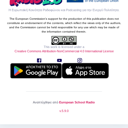
Η Ευρωπαϊκή Κοινότητα Ραδιοφώνου και Podcasting για την Ενεργό Πολιτότητα
.
The European Commission's support for the production of this publication does not
constitute an endorsement of the contents, which reflect the views only of the authors,
and the Commission cannot be held responsible for any use which may be made of
the information contained therein.
This work is licensed under a
Creative Commons Attribution-NonCommercial 4.0 International License
Αναπτύχθηκε από
European School Radio
v.
5.9.0