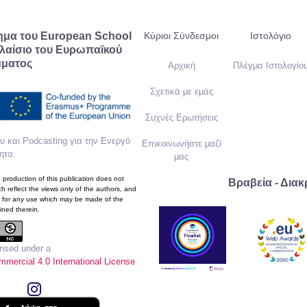
ημα του European School
Κύριοι Σύνδεσμοι
Ιστολόγιο
λαίσιο του Ευρωπαϊκού
ματος
Αρχική
Πλέγμα Ιστολογίο
Σχετικά με εμάς
Συχνές Ερωτήσεις
 και Podcasting για την Ενεργό
Επικοινωνήστε μαζί
ητα
.
μας
production of this publication does not
Βραβεία - Διακ
h reflect the views only of the authors, and
 for any use which may be made of the
ined therein.
ensed under a
mercial 4.0 International License