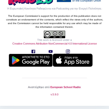
Η Ευρωπαϊκή Κοινότητα Ραδιοφώνου και Podcasting για την Ενεργό Πολιτότητα
.
The European Commission's support for the production of this publication does not
constitute an endorsement of the contents, which reflect the views only of the authors,
and the Commission cannot be held responsible for any use which may be made of
the information contained therein.
This work is licensed under a
Creative Commons Attribution-NonCommercial 4.0 International License
Αναπτύχθηκε από
European School Radio
v.
5.9.0